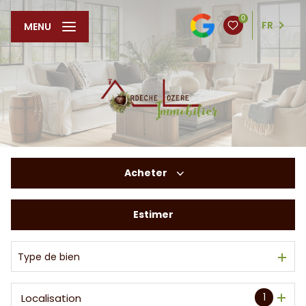
0
FR
MENU
Acheter
Estimer
De l'ancien
De l'immo pro
Type de bien
1
Localisation