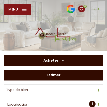
0
FR
MENU
Acheter
Estimer
De l'ancien
De l'immo pro
Type de bien
1
Localisation