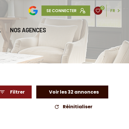
0
SE CONNECTER
FR
L
NOS AGENCES
Filtrer
Voir les
32
annonces
Réinitialiser