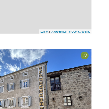
Leaflet
|
©
Maps
|
© OpenStreetMap
Jawg