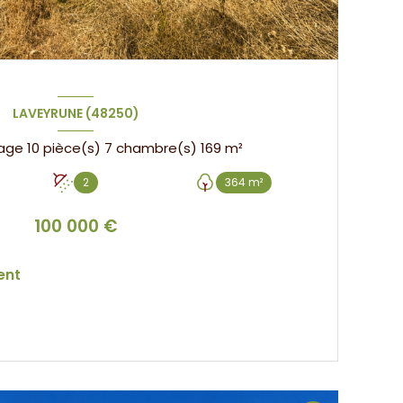
LAVEYRUNE (48250)
Maison de village 10 pièce(s) 7 chambre(s) 169 m²
2
364 m²
100 000 €
ent
VOIR LE BIEN