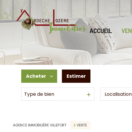
ACCUEIL
VEN
Acheter
Estimer
Type de bien
De l'ancien
De l'immo pro
AGENCE IMMOBILIÈRE VILLEFORT
VENTE