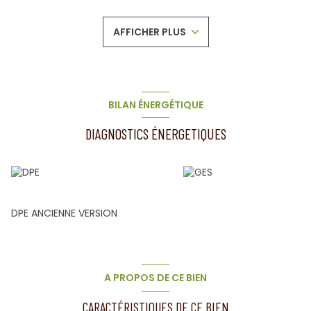
avec peu de terrassement à prévoir.
Les réseaux d’eau et d’électricité sont à proximité ; le
AFFICHER PLUS
terrain est à viabiliser.
Un assainissement individuel est à prévoir.
Ce terrain séduira par son environnement naturel et son
potentiel, au cœur d’un secteur recherché. Altitude : 1 050
m.
BILAN ÉNERGÉTIQUE
DIAGNOSTICS ÉNERGETIQUES
DPE ANCIENNE VERSION
A PROPOS DE CE BIEN
CARACTÉRISTIQUES DE CE BIEN