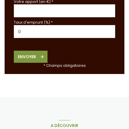
Votre apport (en €) *
Taux d'emprunt (%) *
ENVOYER
* Champs obligatoires
A DÉCOUVRIR