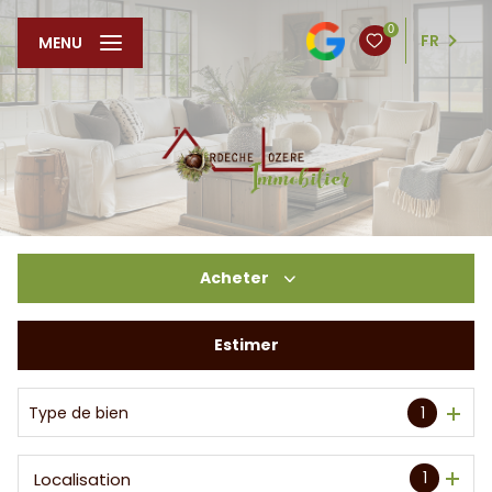
0
FR
MENU
Acheter
Estimer
De l'ancien
De l'immo pro
Type de bien
1
1
Localisation