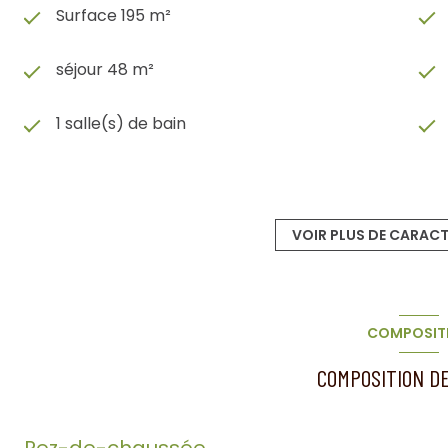
Surface 195 m²
séjour 48 m²
1 salle(s) de bain
construit en 1979
2 garage(s)
VOIR PLUS DE CARACT
2 niveau(x)
COMPOSIT
arboré
COMPOSITION DE
Rez-de-chaussée