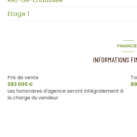
Etage 1
cuisine
chambre
chambre
FINANCIE
chambre
Salon
INFORMATIONS F
chambre
chambre
couloir
Prix de vente
Ta
chambre
293 000 €
89
WC
salle de bain
Les honoraires d'agence seront intégralement à
la charge du vendeur
cuisine
salon/sejour
salon/sejour
cuisine