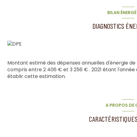
BILAN ÉNERGÉ
Zone soumise à une obligation légale de débroussaill
Les informations sur les risques auxquels ce bien est e
DIAGNOSTICS ÉN
Montant estimé des dépenses annuelles d'énergie de
compris entre 2 406 € et 3 256 € . 2021 étant l'année d
établir cette estimation.
A PROPOS DE C
CARACTÉRISTIQUES