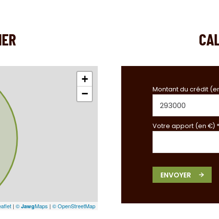
IER
CA
+
Montant du crédit (e
−
Votre apport (en €) 
ENVOYER
aflet
|
©
Maps
|
© OpenStreetMap
Jawg