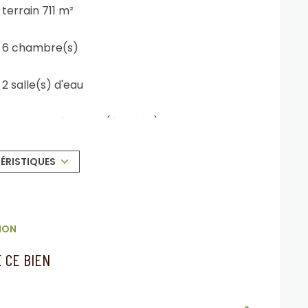
terrain 711 m²
6 chambre(s)
2 salle(s) d'eau
cuisine américaine (équipée)
exposition Sud-Ouest
ÉRISTIQUES
terrasse
ION
 CE BIEN