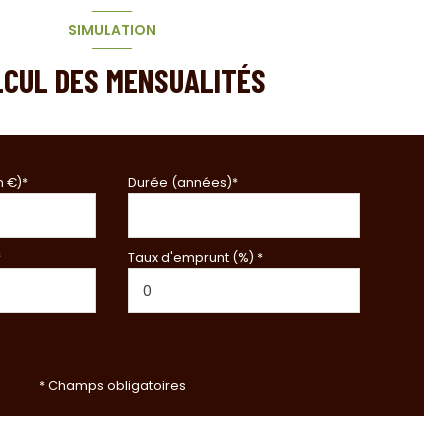
SIMULATION
LCUL DES MENSUALITÉS
n €)*
Durée (années)*
*
Taux d'emprunt (%) *
* Champs obligatoires