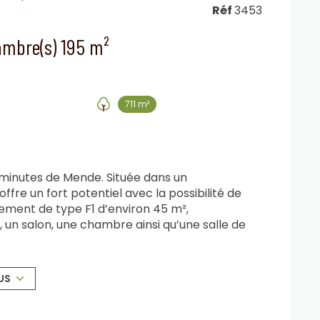
Réf
3453
Villa 10 pièce(s) 6 chambre(s) 195 m²
711 m²
 minutes de Mende. Située dans un
fre un fort potentiel avec la possibilité de
tement de type F1 d’environ 45 m²,
 un salon, une chambre ainsi qu’une salle de
r famille et amis. La partie principale propose
use et une cuisine ouverte. Au rez-de-
lle d’eau. À l’étage, un salon cosy, une suite
US
ire viennent compléter l’ensemble. Le bien
été. Implantée sur une parcelle de 711 m²,
 projet familial ou un investissement.