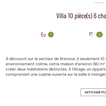
1
2
À découvrir sur le secteur de Brenoux, à seulement 10
environnement calme, cette maison d’environ 190 m² of
créer deux habitations distinctes.
À l’étage, un appar
comprenant une cuisine ouverte sur la salle à manger,
bains, idéal pour générer un revenu locatif ou accueilli
de beaux volumes avec une grande pièce de vie lumine
chaussée, vous trouverez trois chambres ainsi qu’une sa
AFFICHER PL
avec sa salle d'eau ainsi qu'une chambre supplémenta
dispose également de deux garages et d’une cuisine d’
cette maison représente une belle opportunité pour un