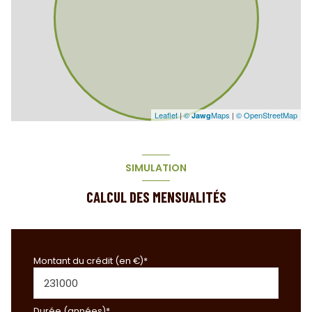
Leaflet
|
©
Maps
|
© OpenStreetMap
Jawg
SIMULATION
CALCUL DES MENSUALITÉS
Montant du crédit (en €)*
Durée (années)*