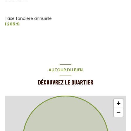
salle de bain
5.93 m²
cellier
7.33 m²
Taxe foncière annuelle
1 205 €
AUTOUR DU BIEN
DÉCOUVREZ LE QUARTIER
+
−