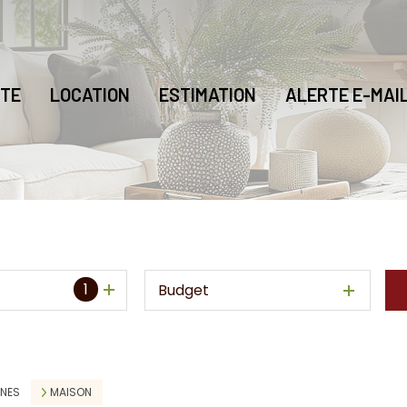
TE
LOCATION
ESTIMATION
ALERTE E-MAI
1
Budget
INES
MAISON