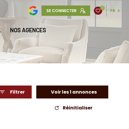
0
SE CONNECTER
FR
L
NOS AGENCES
Filtrer
Voir les
1
annonces
Réinitialiser