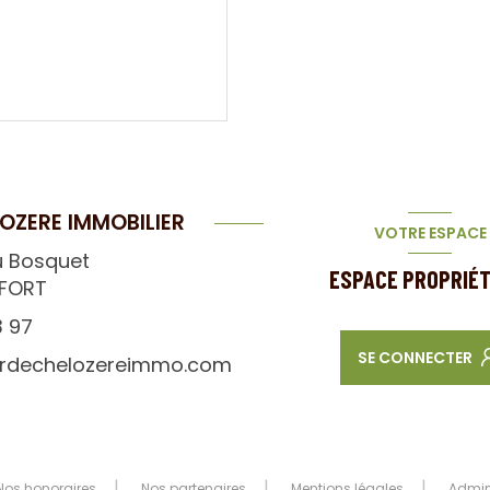
OZERE IMMOBILIER
VOTRE ESPACE
u Bosquet
ESPACE PROPRIÉT
EFORT
3 97
SE CONNECTER
rdechelozereimmo.com
Nos honoraires
Nos partenaires
Mentions légales
Admi