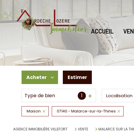
ACCUEIL
VEN
Acheter
Estimer
Type de bien
1
Localisation
De l'ancien
De l'immo pro
Maison
07140 - Malarce-sur-la-Thines
AGENCE IMMOBILIÈRE VILLEFORT
VENTE
MALARCE SUR LA TH